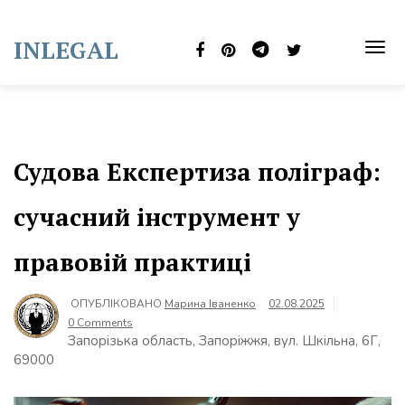
Skip
to
INLEGAL
content
TOG
NAVI
Судова Експертиза поліграф:
сучасний інструмент у
правовій практиці
ОПУБЛІКОВАНО
Марина Іваненко
02.08.2025
0 Comments
Запорізька область, Запоріжжя, вул. Шкільна, 6Г,
69000