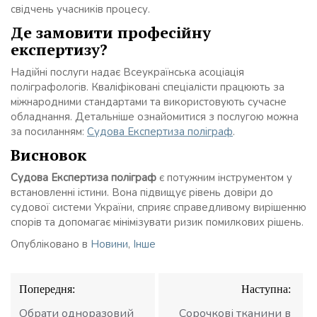
свідчень учасників процесу.
Де замовити професійну
експертизу?
Надійні послуги надає Всеукраїнська асоціація
поліграфологів. Кваліфіковані спеціалісти працюють за
міжнародними стандартами та використовують сучасне
обладнання. Детальніше ознайомитися з послугою можна
за посиланням:
Судова Експертиза поліграф
.
Висновок
Судова Експертиза поліграф
є потужним інструментом у
встановленні істини. Вона підвищує рівень довіри до
судової системи України, сприяє справедливому вирішенню
спорів та допомагає мінімізувати ризик помилкових рішень.
Опубліковано в
Новини
,
Інше
Навігація
Попередня:
Наступна:
записів
Обрати одноразовий
Сорочкові тканини в