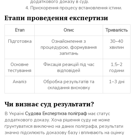
додаткового доказу в суді.
Прискорення процесу встановлення істини.
Етапи проведення експертизи
Етап
Опис
Тривалість
Підготовка
Ознайомлення з
30–40
процедурою, формування
хвилин
запитань
Основне
Фіксація реакцій під час
1,5–2
тестування
відповідей
години
Аналіз
Обробка результатів та
1–3 дні
складання висновку
Чи визнає суд результати?
В Україні
Судова Експертиза поліграф
має статус
додаткового доказу. Хоча рішення суду не може
ґрунтуватися виключно на даних поліграфа, результати
значно підсилюють доказову базу і впливають на оцінку